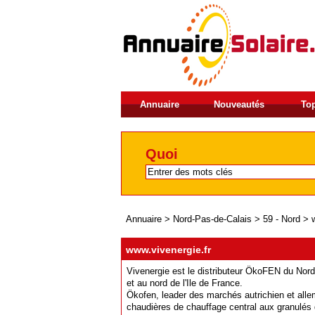
Annuaire
Nouveautés
Top
Quoi
Annuaire
>
Nord-Pas-de-Calais
>
59 - Nord
>
www.vivenergie.fr
Vivenergie est le distributeur ÖkoFEN du Nor
et au nord de l'Ile de France.
Ökofen, leader des marchés autrichien et alle
chaudières de chauffage central aux granulés 