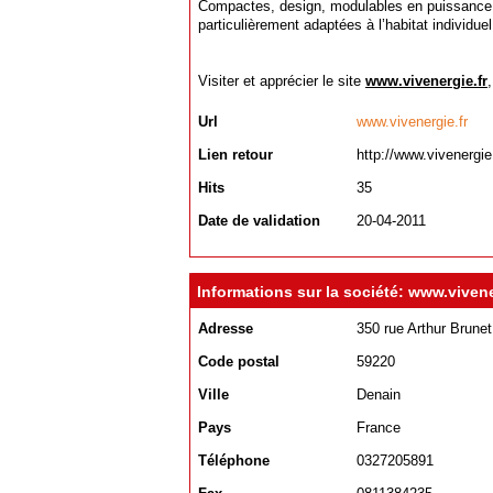
Compactes, design, modulables en puissance
particulièrement adaptées à l’habitat individuel
Visiter et apprécier le site
www.vivenergie.fr
Url
www.vivenergie.fr
Lien retour
http://www.vivenergie.
Hits
35
Date de validation
20-04-2011
Informations sur la société: www.vivene
Adresse
350 rue Arthur Brunet
Code postal
59220
Ville
Denain
Pays
France
Téléphone
0327205891