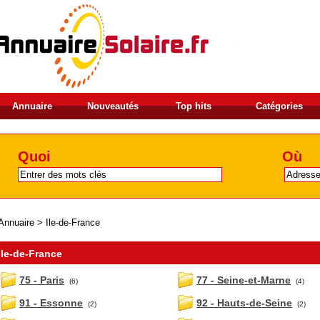
Annuaire
Nouveautés
Top hits
Catégories
Quoi
Où
Annuaire
>
Ile-de-France
Ile-de-France
75 - Paris
77 - Seine-et-Marne
(6)
(4)
91 - Essonne
92 - Hauts-de-Seine
(2)
(2)