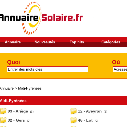
Annuaire
Nouveautés
Top hits
Catégories
Quoi
Où
Annuaire
>
Midi-Pyrénées
Midi-Pyrénées
09 - Ariège
12 - Aveyron
(1)
(1)
32 - Gers
46 - Lot
(0)
(0)