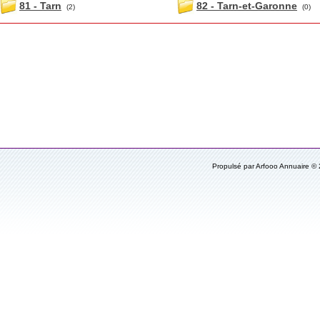
81 - Tarn
82 - Tarn-et-Garonne
(2)
(0)
Propulsé par Arfooo Annuaire