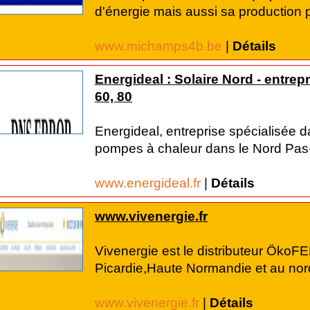
d'énergie mais aussi sa production p
www.michamps4b.be
|
Détails
Energideal : Solaire Nord - entrep
60, 80
Energideal, entreprise spécialisée d
pompes à chaleur dans le Nord Pas-d
www.energideal.fr
|
Détails
www.vivenergie.fr
Vivenergie est le distributeur ÖkoF
Picardie,Haute Normandie et au nord 
www.vivenergie.fr
|
Détails