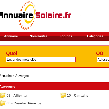
Annuaire
Nouveautés
Top hits
Catégories
Quoi
Où
Annuaire
>
Auvergne
Auvergne
03 - Allier
15 - Cantal
(1)
(1)
63 - Puy-de-Dôme
(3)