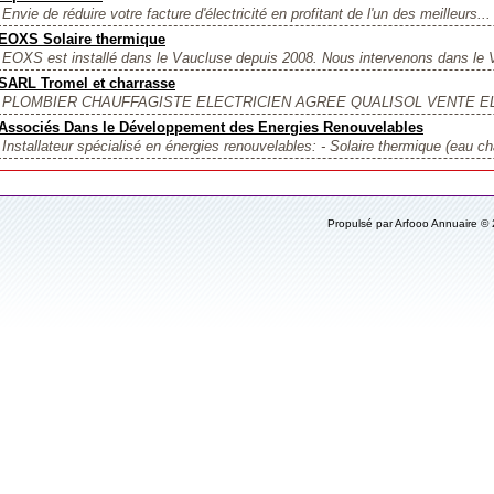
Envie de réduire votre facture d'électricité en profitant de l'un des meilleurs...
EOXS Solaire thermique
EOXS est installé dans le Vaucluse depuis 2008. Nous intervenons dans le V
SARL Tromel et charrasse
PLOMBIER CHAUFFAGISTE ELECTRICIEN AGREE QUALISOL VENTE EL
Associés Dans le Développement des Energies Renouvelables
Installateur spécialisé en énergies renouvelables: - Solaire thermique (eau ch
Propulsé par Arfooo Annuaire