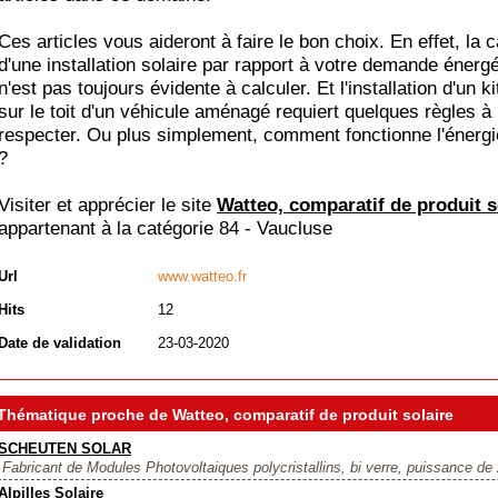
Ces articles vous aideront à faire le bon choix. En effet, la 
d'une installation solaire par rapport à votre demande énerg
n'est pas toujours évidente à calculer. Et l'installation d'un ki
sur le toit d'un véhicule aménagé requiert quelques règles à
respecter. Ou plus simplement, comment fonctionne l'énergi
?
Visiter et apprécier le site
Watteo, comparatif de produit s
appartenant à la catégorie
84 - Vaucluse
Url
www.watteo.fr
Hits
12
Date de validation
23-03-2020
Thématique proche de Watteo, comparatif de produit solaire
SCHEUTEN SOLAR
Fabricant de Modules Photovoltaiques polycristallins, bi verre, puissance d
Alpilles Solaire