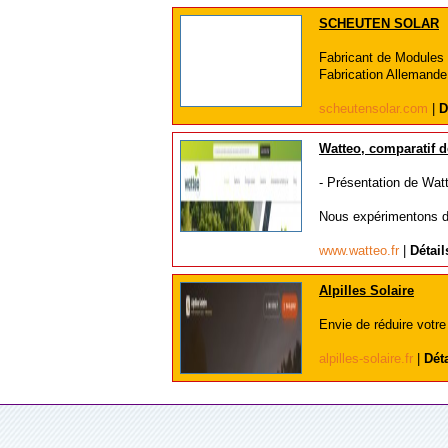
SCHEUTEN SOLAR
Fabricant de Modules 
Fabrication Allemande,
scheutensolar.com
|
D
Watteo, comparatif d
- Présentation de Wat
Nous expérimentons dif
www.watteo.fr
|
Détail
Alpilles Solaire
Envie de réduire votre 
alpilles-solaire.fr
|
Déta