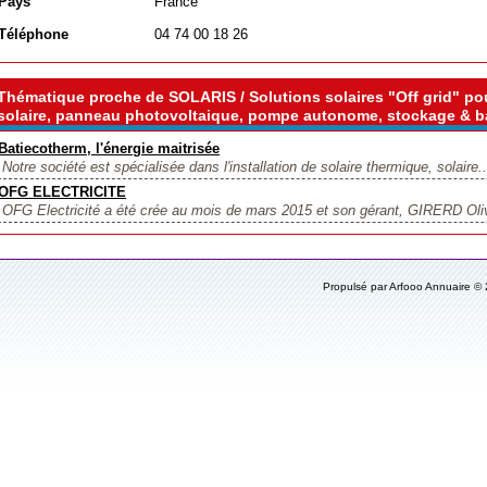
Pays
France
Téléphone
04 74 00 18 26
Thématique proche de SOLARIS / Solutions solaires "Off grid" pou
solaire, panneau photovoltaique, pompe autonome, stockage & ba
Batiecotherm, l'énergie maitrisée
Notre société est spécialisée dans l'installation de solaire thermique, solaire..
OFG ELECTRICITE
OFG Electricité a été crée au mois de mars 2015 et son gérant, GIRERD Olivier
Propulsé par Arfooo Annuaire