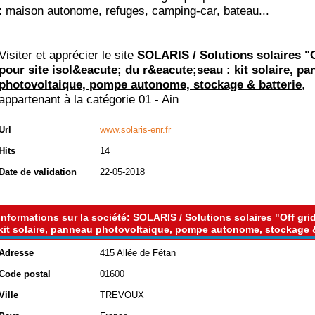
: maison autonome, refuges, camping-car, bateau...
Visiter et apprécier le site
SOLARIS / Solutions solaires "O
pour site isol&eacute; du r&eacute;seau : kit solaire, p
photovoltaique, pompe autonome, stockage & batterie
,
appartenant à la catégorie
01 - Ain
Url
www.solaris-enr.fr
Hits
14
Date de validation
22-05-2018
Informations sur la société: SOLARIS / Solutions solaires "Off gri
kit solaire, panneau photovoltaique, pompe autonome, stockage &
Adresse
415 Allée de Fétan
Code postal
01600
Ville
TREVOUX