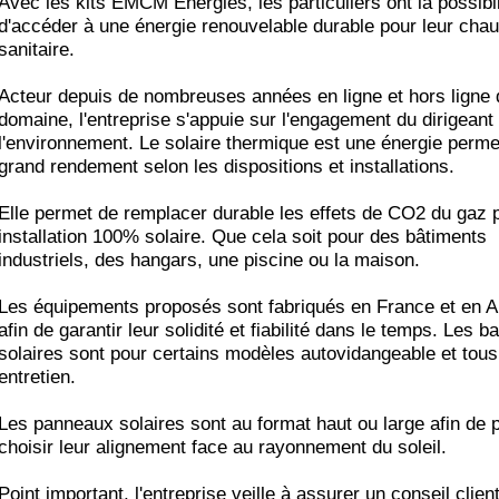
Avec les kits EMCM Energies, les particuliers ont la possibil
d'accéder à une énergie renouvelable durable pour leur chau
sanitaire.
Acteur depuis de nombreuses années en ligne et hors ligne 
domaine, l'entreprise s'appuie sur l'engagement du dirigeant
l'environnement. Le solaire thermique est une énergie perme
grand rendement selon les dispositions et installations.
Elle permet de remplacer durable les effets de CO2 du gaz 
installation 100% solaire. Que cela soit pour des bâtiments
industriels, des hangars, une piscine ou la maison.
Les équipements proposés sont fabriqués en France et en 
afin de garantir leur solidité et fiabilité dans le temps. Les b
solaires sont pour certains modèles autovidangeable et tou
entretien.
Les panneaux solaires sont au format haut ou large afin de 
choisir leur alignement face au rayonnement du soleil.
Point important, l'entreprise veille à assurer un conseil clien