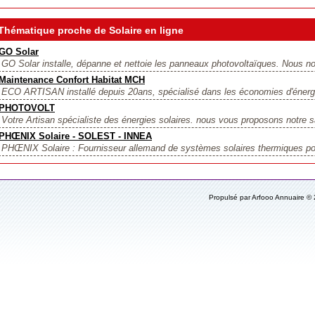
Thématique proche de Solaire en ligne
GO Solar
GO Solar installe, dépanne et nettoie les panneaux photovoltaïques. Nous no
Maintenance Confort Habitat MCH
ECO ARTISAN installé depuis 20ans, spécialisé dans les économies d'énerg
PHOTOVOLT
Votre Artisan spécialiste des énergies solaires. nous vous proposons notre sav
PHŒNIX Solaire - SOLEST - INNEA
PHŒNIX Solaire : Fournisseur allemand de systèmes solaires thermiques po
Propulsé par Arfooo Annuaire