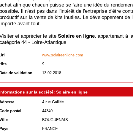
achat afin que chacun puisse se faire une idée du rendemen
possible. Il n'est pas dans l'intérêt de l'entreprise d'être cont
productif sur la vente de kits inutiles. Le développement de la
importe avant tout.
Visiter et apprécier le site
Solaire en ligne
, appartenant à l
catégorie
44 - Loire-Atlantique
Url
www.solaireenligne.com
Hits
9
Date de validation
13-02-2018
Informations sur la société: Solaire en ligne
Adresse
4 rue Galilée
Code postal
44340
Ville
BOUGUENAIS
Pays
FRANCE