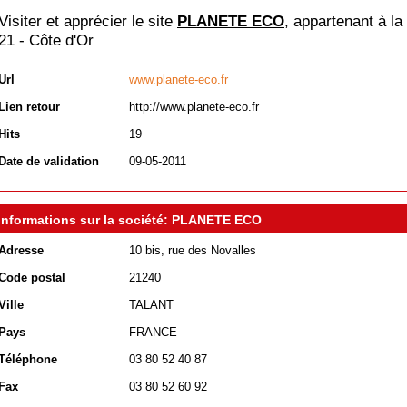
Visiter et apprécier le site
PLANETE ECO
, appartenant à la
21 - Côte d'Or
Url
www.planete-eco.fr
Lien retour
http://www.planete-eco.fr
Hits
19
Date de validation
09-05-2011
Informations sur la société: PLANETE ECO
Adresse
10 bis, rue des Novalles
Code postal
21240
Ville
TALANT
Pays
FRANCE
Téléphone
03 80 52 40 87
Fax
03 80 52 60 92