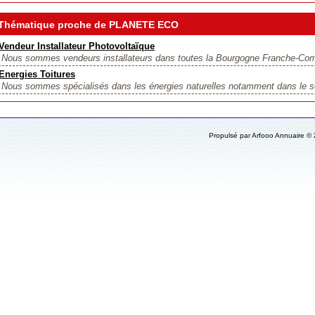
Thématique proche de PLANETE ECO
Vendeur Installateur Photovoltaïque
Nous sommes vendeurs installateurs dans toutes la Bourgogne Franche-Comt
Energies Toitures
Nous sommes spécialisés dans les énergies naturelles notamment dans le sol
Propulsé par Arfooo Annuaire