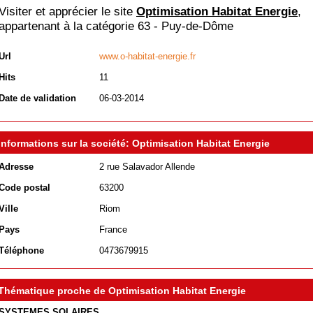
Visiter et apprécier le site
Optimisation Habitat Energie
,
appartenant à la catégorie
63 - Puy-de-Dôme
Url
www.o-habitat-energie.fr
Hits
11
Date de validation
06-03-2014
Informations sur la société: Optimisation Habitat Energie
Adresse
2 rue Salavador Allende
Code postal
63200
Ville
Riom
Pays
France
Téléphone
0473679915
Thématique proche de Optimisation Habitat Energie
SYSTEMES SOLAIRES