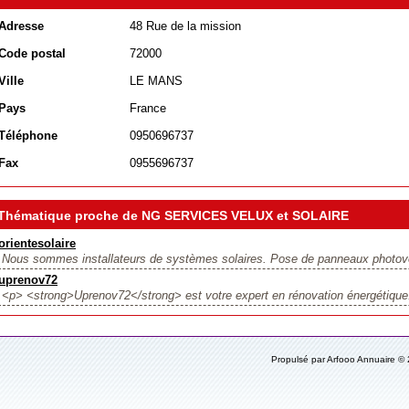
Adresse
48 Rue de la mission
Code postal
72000
Ville
LE MANS
Pays
France
Téléphone
0950696737
Fax
0955696737
Thématique proche de NG SERVICES VELUX et SOLAIRE
orientesolaire
Nous sommes installateurs de systèmes solaires. Pose de panneaux photovol
uprenov72
<p> <strong>Uprenov72</strong> est votre expert en rénovation énergétique.
Propulsé par Arfooo Annuaire