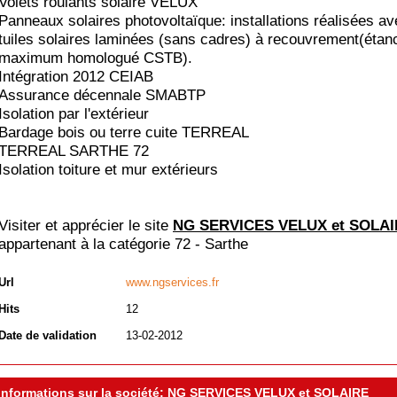
Volets roulants solaire VELUX
Panneaux solaires photovoltaïque: installations réalisées a
tuiles solaires laminées (sans cadres) à recouvrement(étan
maximum homologué CSTB).
Intégration 2012 CEIAB
Assurance décennale SMABTP
Isolation par l'extérieur
Bardage bois ou terre cuite TERREAL
TERREAL SARTHE 72
Isolation toiture et mur extérieurs
Visiter et apprécier le site
NG SERVICES VELUX et SOLA
appartenant à la catégorie
72 - Sarthe
Url
www.ngservices.fr
Hits
12
Date de validation
13-02-2012
Informations sur la société: NG SERVICES VELUX et SOLAIRE