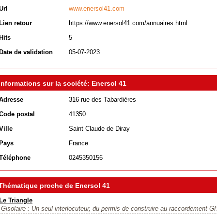
Url
www.enersol41.com
Lien retour
https://www.enersol41.com/annuaires.html
Hits
5
Date de validation
05-07-2023
Informations sur la société: Enersol 41
Adresse
316 rue des Tabardières
Code postal
41350
Ville
Saint Claude de Diray
Pays
France
Téléphone
0245350156
Thématique proche de Enersol 41
Le Triangle
Gisolaire : Un seul interlocuteur, du permis de construire au raccordement GI