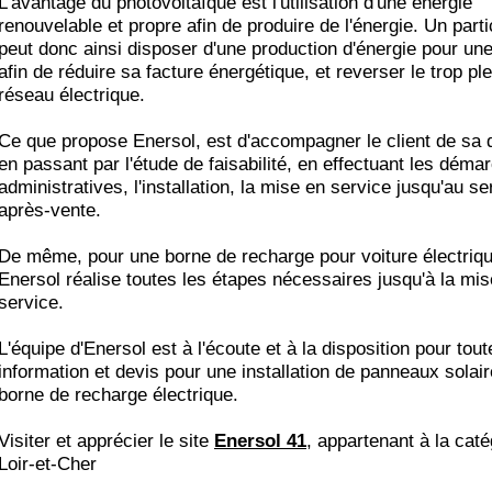
L'avantage du photovoltaïque est l'utilisation d'une énergie
renouvelable et propre afin de produire de l'énergie. Un parti
peut donc ainsi disposer d'une production d'énergie pour un
afin de réduire sa facture énergétique, et reverser le trop pl
réseau électrique.
Ce que propose Enersol, est d'accompagner le client de sa
en passant par l'étude de faisabilité, en effectuant les déma
administratives, l'installation, la mise en service jusqu'au se
après-vente.
De même, pour une borne de recharge pour voiture électriqu
Enersol réalise toutes les étapes nécessaires jusqu'à la mis
service.
L'équipe d'Enersol est à l'écoute et à la disposition pour tout
information et devis pour une installation de panneaux solair
borne de recharge électrique.
Visiter et apprécier le site
Enersol 41
, appartenant à la cat
Loir-et-Cher