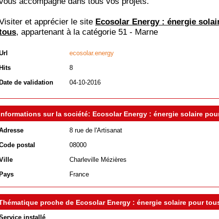
vous accompagne dans tous vos projets.
Visiter et apprécier le site
Ecosolar Energy : énergie solai
tous
, appartenant à la catégorie
51 - Marne
Url
ecosolar.energy
Hits
8
Date de validation
04-10-2016
Informations sur la société: Ecosolar Energy : énergie solaire pou
Adresse
8 rue de l'Artisanat
Code postal
08000
Ville
Charleville Mézières
Pays
France
Thématique proche de Ecosolar Energy : énergie solaire pour tou
Service installé