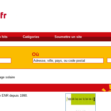
 hits
Catégories
Soumettre un site
Où
age solaire
ée ENR depuis 1990.