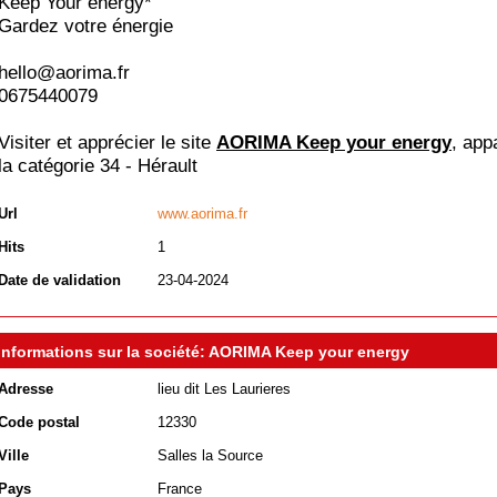
Keep Your energy*
Gardez votre énergie
hello@aorima.fr
0675440079
Visiter et apprécier le site
AORIMA Keep your energy
, app
la catégorie
34 - Hérault
Url
www.aorima.fr
Hits
1
Date de validation
23-04-2024
Informations sur la société: AORIMA Keep your energy
Adresse
lieu dit Les Laurieres
Code postal
12330
Ville
Salles la Source
Pays
France