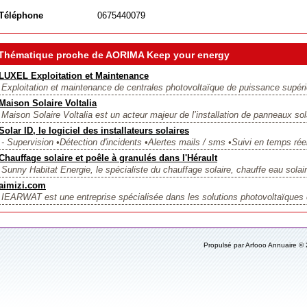
Téléphone
0675440079
Thématique proche de AORIMA Keep your energy
LUXEL Exploitation et Maintenance
Exploitation et maintenance de centrales photovoltaïque de puissance supér
Maison Solaire Voltalia
Maison Solaire Voltalia est un acteur majeur de l’installation de panneaux sol
Solar ID, le logiciel des installateurs solaires
- Supervision •Détection d'incidents •Alertes mails / sms •Suivi en temps réel 
Chauffage solaire et poêle à granulés dans l'Hérault
Sunny Habitat Energie, le spécialiste du chauffage solaire, chauffe eau solair
aimizi.com
IEARWAT est une entreprise spécialisée dans les solutions photovoltaïques 
Propulsé par Arfooo Annuaire