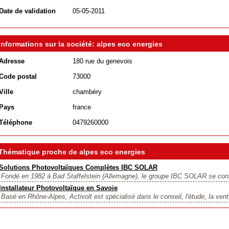
Date de validation
05-05-2011
Informations sur la société: alpes eco energies
Adresse
180 rue du genevois
Code postal
73000
Ville
chambéry
Pays
france
Téléphone
0479260000
Thématique proche de alpes eco energies
Solutions Photovoltaïques Complètes IBC SOLAR
Fondé en 1982 à Bad Staffelstein (Allemagne), le groupe IBC SOLAR se con
Installateur Photovoltaïque en Savoie
Basé en Rhône-Alpes, Activolt est spécialisé dans le conseil, l'étude, la vente 