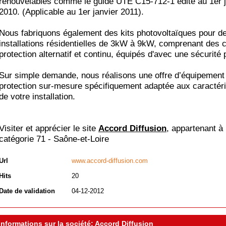
renouvelables comme le guide UTE C15-712-1 édité au 1er ju
2010. (Applicable au 1er janvier 2011).
Nous fabriquons également des kits photovoltaïques pour d
installations résidentielles de 3kW à 9kW, comprenant des c
protection alternatif et continu, équipés d'avec une sécurité
Sur simple demande, nous réalisons une offre d’équipement
protection sur-mesure spécifiquement adaptée aux caractéri
de votre installation.
Visiter et apprécier le site
Accord Diffusion
, appartenant à 
catégorie
71 - Saône-et-Loire
Url
www.accord-diffusion.com
Hits
20
Date de validation
04-12-2012
Informations sur la société: Accord Diffusion