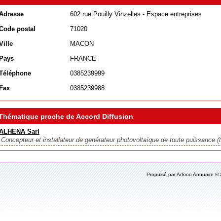
Adresse
602 rue Pouilly Vinzelles - Espace entreprises
Code postal
71020
Ville
MACON
Pays
FRANCE
Téléphone
0385239999
Fax
0385239988
Thématique proche de Accord Diffusion
ALHENA Sarl
Concepteur et installateur de genérateur photovoltaïque de toute puissance (ta
Propulsé par Arfooo Annuaire