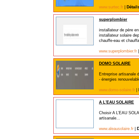
www.surtec.fr
|
Détail
superplombier
installateur de père en
installateur solaire de
chauffe-eau et chauffa
www.superplombier.fr
DOMO SOLAIRE
Entreprise artisanale 
- énergies renouvelable
www.domo-solaire.fr
|
A L'EAU SOLAIRE
Choisir A L’EAU SOLAI
artisanale...
www.aleausolaire.fr
|
D