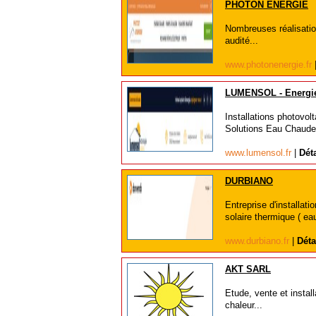
PHOTON ENERGIE
Nombreuses réalisation
audité...
www.photonenergie.fr
LUMENSOL - Energie
Installations photovolta
Solutions Eau Chaude.
www.lumensol.fr
|
Déta
DURBIANO
Entreprise d'installat
solaire thermique ( eau
www.durbiano.fr
|
Déta
AKT SARL
Etude, vente et instal
chaleur...