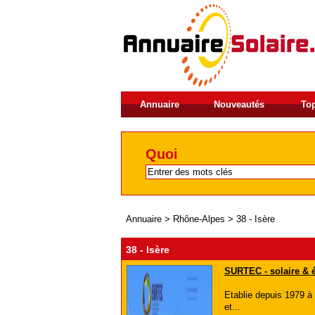
Annuaire
Nouveautés
Top
Quoi
Annuaire
>
Rhône-Alpes
>
38 - Isère
38 - Isère
SURTEC - solaire & 
Etablie depuis 1979 à 
et...