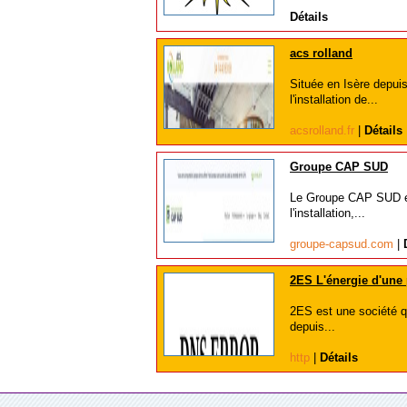
Détails
acs rolland
Située en Isère depui
l'installation de...
acsrolland.fr
|
Détails
Groupe CAP SUD
Le Groupe CAP SUD es
l'installation,...
groupe-capsud.com
|
2ES L'énergie d'une
2ES est une société qu
depuis...
http
|
Détails