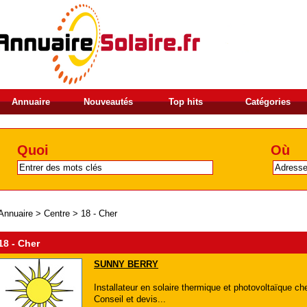
Annuaire
Nouveautés
Top hits
Catégories
Quoi
Où
Annuaire
>
Centre
>
18 - Cher
18 - Cher
SUNNY BERRY
Installateur en solaire thermique et photovoltaïque che
Conseil et devis...