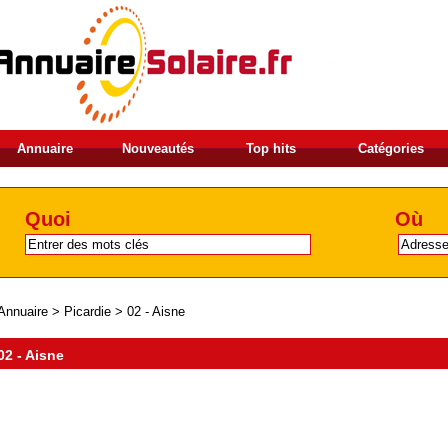
Annuaire
Nouveautés
Top hits
Catégories
Quoi
Où
Annuaire
>
Picardie
>
02 - Aisne
02 - Aisne